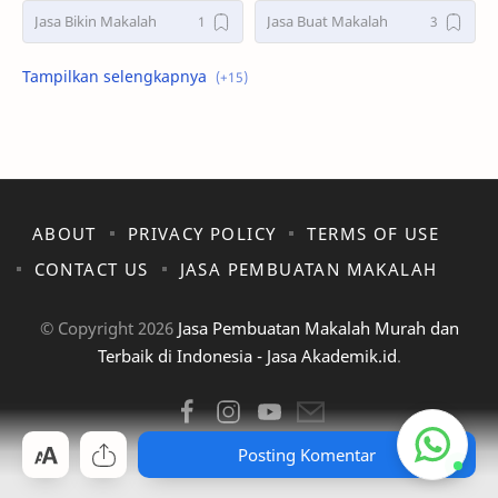
Jasa Bikin Makalah
Jasa Buat Makalah
Jasa Joki Makalah
jasa joki makalah bandung
jasa joki makalah jakarta
jasa joki makalah jogja
jasa joki makalah semarang
jasa joki makalah surabaya
ABOUT
PRIVACY POLICY
TERMS OF USE
jasa makalah
jasa pembuatan makalah
CONTACT US
JASA PEMBUATAN MAKALAH
Jasa Pembuatan Makalah Hukum
Joki Makalah Akuntansi
© Copyright
2026
Jasa Pembuatan Makalah Murah dan
Mahasiswa Sibuk
Makalah Murah
Terbaik di Indonesia - Jasa Akademik.id
.
Manajemen
Solusi Akademik
Posting Komentar
Tips Memilih Jasa Makalah