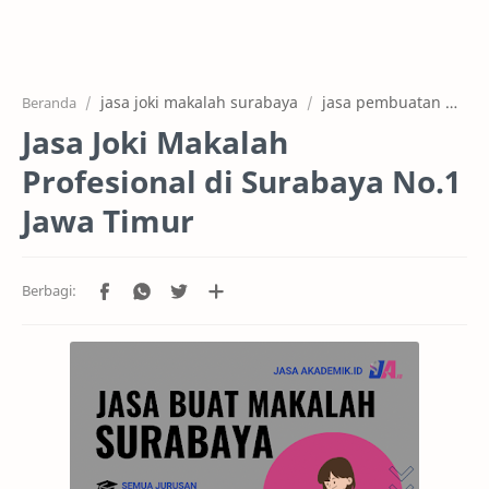
Home
Artikel
jasa joki makalah surabaya
jasa pembuatan makalah
Beranda
Keunggulan
Jasa Joki Makalah
Harga
Profesional di Surabaya No.1
Cara Pesan
Jawa Timur
RTL Mode